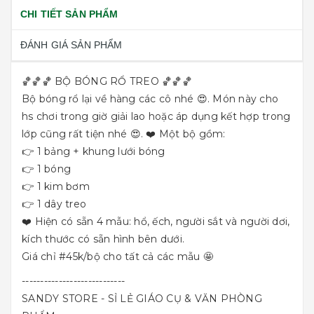
CHI TIẾT SẢN PHẨM
ĐÁNH GIÁ SẢN PHẨM
🏀🏀🏀 BỘ BÓNG RỔ TREO 🏀🏀🏀
Bộ bóng rổ lại về hàng các cô nhé 😍. Món này cho
hs chơi trong giờ giải lao hoặc áp dụng kết hợp trong
lớp cũng rất tiện nhé 😍. ❤️ Một bộ gồm:
👉 1 bảng + khung lưới bóng
👉 1 bóng
👉 1 kim bơm
👉 1 dây treo
❤️ Hiện có sẵn 4 mẫu: hổ, ếch, người sắt và người dơi,
kích thước có sẵn hình bên dưới.
Giá chỉ
#45k
/bộ cho tất cả các mẫu 🤩
----------------------------
SANDY STORE - SỈ LẺ GIÁO CỤ & VĂN PHÒNG