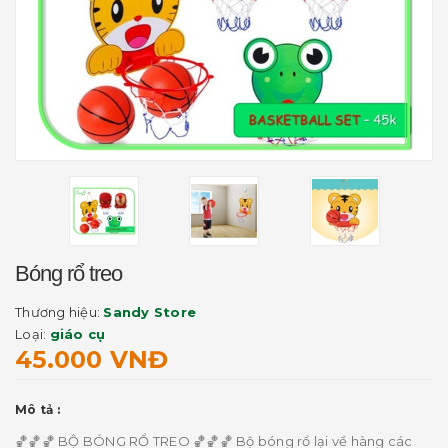
Bóng rổ treo
Thương hiệu:
Sandy Store
Loại:
giáo cụ
45.000 VNĐ
Mô tả :
🏀🏀🏀 BỘ BÓNG RỔ TREO 🏀🏀🏀 Bộ bóng rổ lại về hàng các