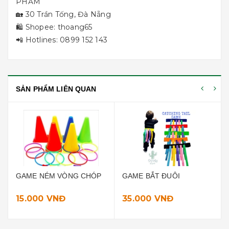
PHẨM
🏡 30 Trần Tống, Đà Nẵng
🛍 Shopee: thoang65
📲 Hotlines: 0899 152 143
SẢN PHẨM LIÊN QUAN
GAME BẮT ĐUÔI
💥💥💥 PHI TIÊU BANH 💥
💥💥
35.000 VNĐ
45.000 VNĐ