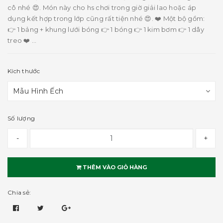
cô nhé 😍. Món này cho hs chơi trong giờ giải lao hoặc áp
dụng kết hợp trong lớp cũng rất tiện nhé 😍. ❤️ Một bộ gồm:
👉 1 bảng + khung lưới bóng 👉 1 bóng 👉 1 kim bơm 👉 1 dây
treo ❤️ ...
Kích thước
Số lượng
-
+
THÊM VÀO GIỎ HÀNG
Chia sẻ: