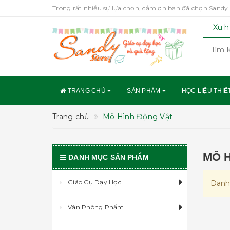
Trong rất nhiều sự lựa chọn, cảm ơn bạn đã chọn Sandy 
Xu h
TRANG CHỦ
SẢN PHẨM
HỌC LIỆU THIẾ
Trang chủ
Mô Hình Động Vật
MÔ 
DANH MỤC SẢN PHẨM
Giáo Cụ Dạy Học
Danh
Văn Phòng Phẩm