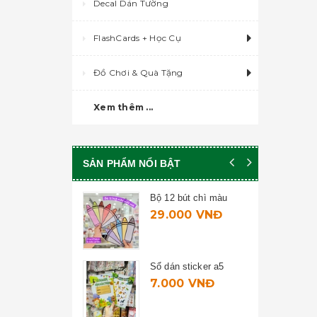
Decal Dán Tường
FlashCards + Học Cụ
Đồ Chơi & Quà Tặng
Xem thêm ...
SẢN PHẨM NỔI BẬT
Bộ 12 bút chì màu
29.000 VNĐ
Sổ dán sticker a5
7.000 VNĐ