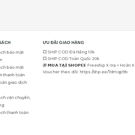
SÁCH
ƯU ĐÃI GIAO HÀNG
💥 SHIP COD Đà Nẵng 10k
ách bảo mật
💥 SHIP COD Toàn Quốc 20k
in
🎁 𝗠𝗨𝗔 𝗧𝗔̣𝗜 𝗦𝗛𝗢𝗣𝗘𝗘 Freeship X-tra + Hoàn 
ách bảo mật
Voucher theo dõi: https://shp.ee/7dmqp9b
in thanh toán
oản giao dịch
ách vận chuyển,
ng
ách thanh toán