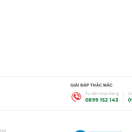
GIẢI ĐÁP THẮC MẮC
Tư vấn mua hàng
Gó
0899 152 143
0
ẵng