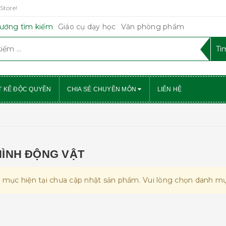
Store!
ướng tìm kiếm
Giáo cụ dạy học
Văn phòng phẩm
T KẾ ĐỘC QUYỀN
CHIA SẺ CHUYÊN MÔN
LIÊN HỆ
HÌNH ĐỘNG VẬT
 mục hiện tại chưa cập nhật sản phẩm. Vui lòng chọn danh mụ