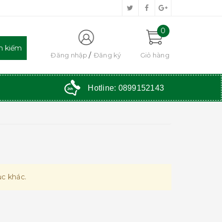
0
Đăng nhập
Đăng ký
Giỏ hàng
Hotline:
0899152143
c khác.