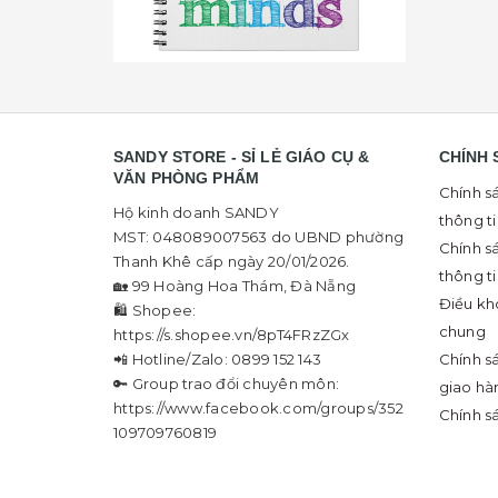
SANDY STORE - SỈ LẺ GIÁO CỤ &
CHÍNH 
VĂN PHÒNG PHẨM
Chính s
Hộ kinh doanh SANDY
thông t
MST: 048089007563 do UBND phường
Chính s
Thanh Khê cấp ngày 20/01/2026.
thông t
🏡 99 Hoàng Hoa Thám, Đà Nẵng
Điều kh
🛍 Shopee:
chung
https://s.shopee.vn/8pT4FRzZGx
📲 Hotline/Zalo: 0899 152 143
Chính s
🔑 Group trao đổi chuyên môn:
giao hà
https://www.facebook.com/groups/352
Chính s
109709760819