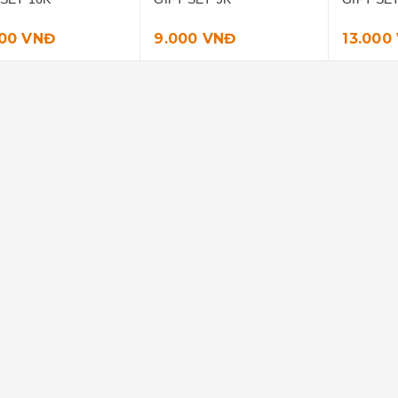
Bộ 15 thẻ oẳn tù tì
000 VNĐ
9.000 VNĐ
13.000
Liên hệ
Set 20 thẻ nhiệm vụ
12.000 VNĐ