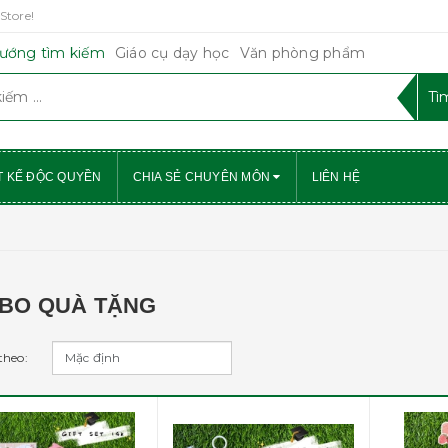
Store!
ướng tìm kiếm
Giáo cụ dạy học
Văn phòng phẩm
T KẾ ĐỘC QUYỀN
CHIA SẺ CHUYÊN MÔN
LIÊN HỆ
BO QUÀ TẶNG
theo: