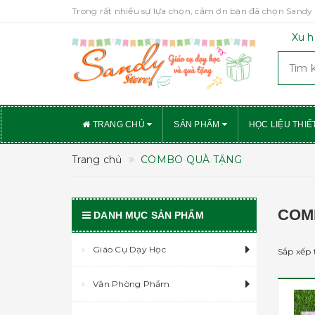
Trong rất nhiều sự lựa chọn, cảm ơn bạn đã chọn Sandy 
Xu h
TRANG CHỦ
SẢN PHẨM
HỌC LIỆU THIẾ
Trang chủ
COMBO QUÀ TẶNG
COM
DANH MỤC SẢN PHẨM
Giáo Cụ Dạy Học
Sắp xếp 
Văn Phòng Phẩm