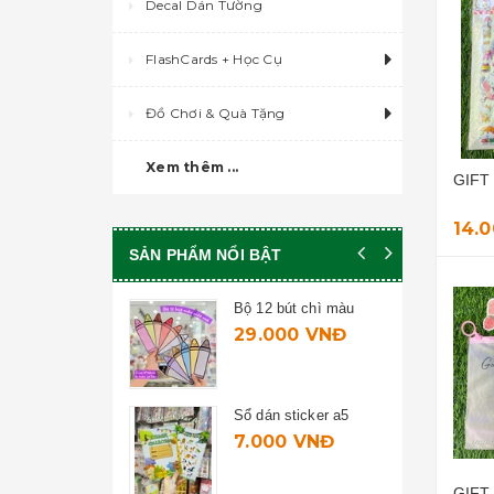
Decal Dán Tường
FlashCards + Học Cụ
Đồ Chơi & Quà Tặng
Xem thêm ...
GIFT
14.
SẢN PHẨM NỔI BẬT
Bộ 12 bút chì màu
29.000 VNĐ
Sổ dán sticker a5
7.000 VNĐ
GIFT