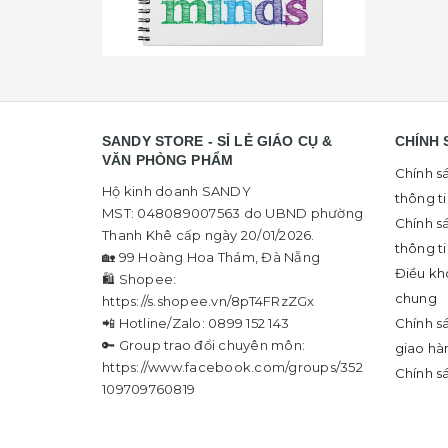
SANDY STORE - SỈ LẺ GIÁO CỤ &
CHÍNH 
VĂN PHÒNG PHẨM
Chính s
Hộ kinh doanh SANDY
thông t
MST: 048089007563 do UBND phường
Chính s
Thanh Khê cấp ngày 20/01/2026.
thông t
🏡 99 Hoàng Hoa Thám, Đà Nẵng
Điều kh
🛍 Shopee:
chung
https://s.shopee.vn/8pT4FRzZGx
📲 Hotline/Zalo: 0899 152 143
Chính s
🔑 Group trao đổi chuyên môn:
giao hà
https://www.facebook.com/groups/352
Chính s
109709760819