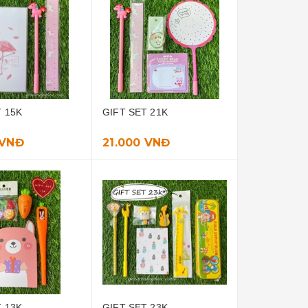
T 15K
GIFT SET 21K
 VNĐ
21.000 VNĐ
T 13K
GIFT SET 23K