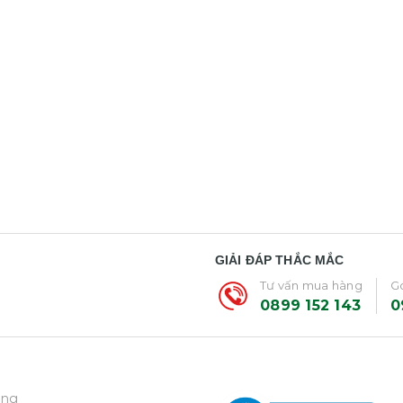
GIẢI ĐÁP THẮC MẮC
Tư vấn mua hàng
Gó
0899 152 143
0
ẵng