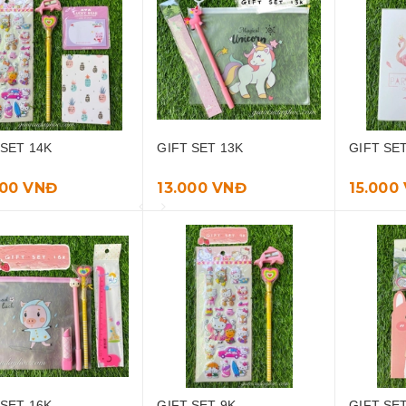
 SET 14K
GIFT SET 13K
GIFT SE
000 VNĐ
13.000 VNĐ
15.000
Bộ 24 thẻ đồng hồ -
time markers
35.000 VNĐ
Bộ thẻ team work "who
am i"
15.000 VNĐ
 SET 16K
GIFT SET 9K
GIFT SE