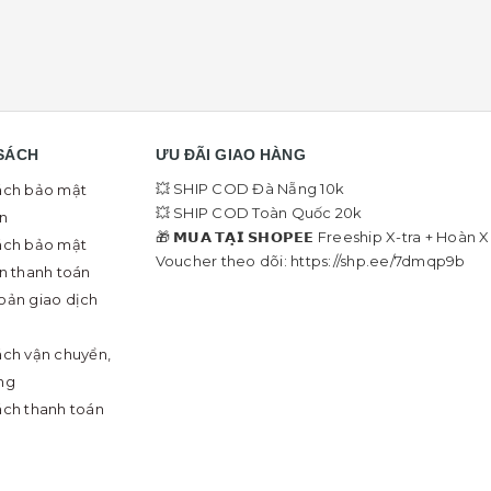
SÁCH
ƯU ĐÃI GIAO HÀNG
💥 SHIP COD Đà Nẵng 10k
ách bảo mật
💥 SHIP COD Toàn Quốc 20k
in
🎁 𝗠𝗨𝗔 𝗧𝗔̣𝗜 𝗦𝗛𝗢𝗣𝗘𝗘 Freeship X-tra + Hoàn 
ách bảo mật
Voucher theo dõi: https://shp.ee/7dmqp9b
in thanh toán
oản giao dịch
ách vận chuyển,
ng
ách thanh toán