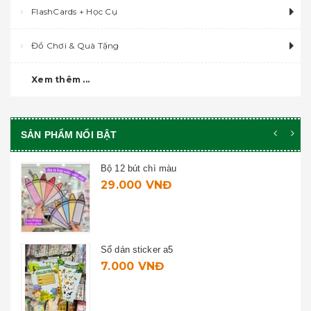
FlashCards + Học Cụ
Đồ Chơi & Quà Tặng
Xem thêm ...
SẢN PHẨM NỔI BẬT
Bộ 12 bút chì màu
29.000 VNĐ
Sổ dán sticker a5
7.000 VNĐ