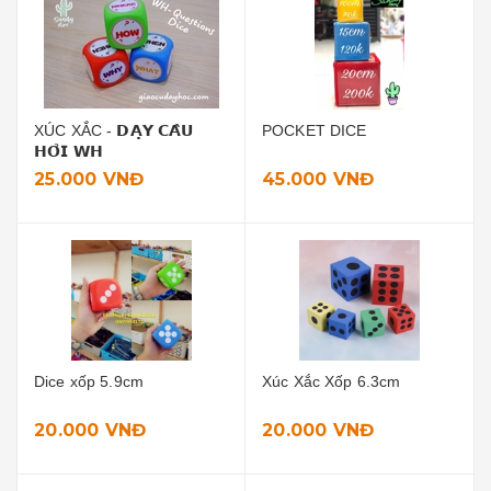
XÚC XẮC - 𝗗𝗔̣𝗬 𝗖𝗔̂𝗨
POCKET DICE
𝗛𝗢̉𝗜 𝗪𝗛
25.000 VNĐ
45.000 VNĐ
Dice xốp 5.9cm
Xúc Xắc Xốp 6.3cm
20.000 VNĐ
20.000 VNĐ