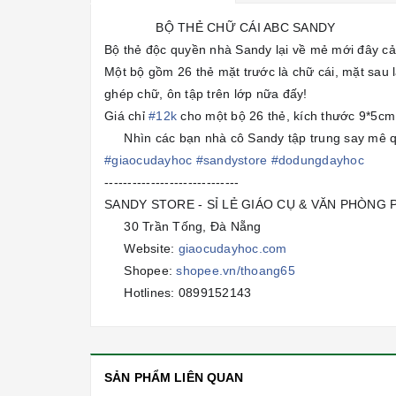
BỘ THẺ CHỮ CÁI ABC SANDY
💕
💕
💕
💕
💕
💕
Bộ thẻ độc quyền nhà Sandy lại về mẻ mới đây c
Một bộ gồm 26 thẻ mặt trước là chữ cái, mặt sau 
ghép chữ, ôn tập trên lớp nữa đấy!
Giá chỉ
#
12k
cho một bộ 26 thẻ, kích thước 9*5cm
Nhìn các bạn nhà cô Sandy tập trung say mê q
🥰
#
giaocudayhoc
#
sandystore
#
dodungdayhoc
-----------------------------
SANDY STORE - SỈ LẺ GIÁO CỤ & VĂN PHÒNG
30 Trần Tống, Đà Nẵng
🏡
Website:
giaocudayhoc.com
🔥
Shopee:
shopee.vn/thoang65
🛍
Hotlines: 0899152143
📲
SẢN PHẨM LIÊN QUAN