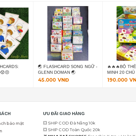
SHCARDS:
🌏 FLASHCARD SONG NGỮ -
🔥🔥🔥BỘ TH
😟😣
GLENN DOMAN 🌏
MINH 20 CHỦ 
Đ
45.000 VNĐ
190.000 V
SÁCH
ƯU ĐÃI GIAO HÀNG
💥 SHIP COD Đà Nẵng 10k
ách bảo mật
💥 SHIP COD Toàn Quốc 20k
in