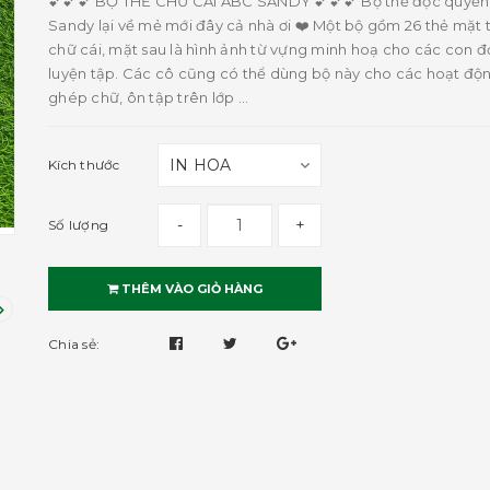
💕💕💕 BỘ THẺ CHỮ CÁI ABC SANDY 💕💕💕 Bộ thẻ độc quyền
Sandy lại về mẻ mới đây cả nhà ơi ❤️ Một bộ gồm 26 thẻ mặt t
chữ cái, mặt sau là hình ảnh từ vựng minh hoạ cho các con đ
luyện tập. Các cô cũng có thể dùng bộ này cho các hoạt độ
ghép chữ, ôn tập trên lớp ...
Kích thước
-
+
Số lượng
THÊM VÀO GIỎ HÀNG
Chia sẻ: