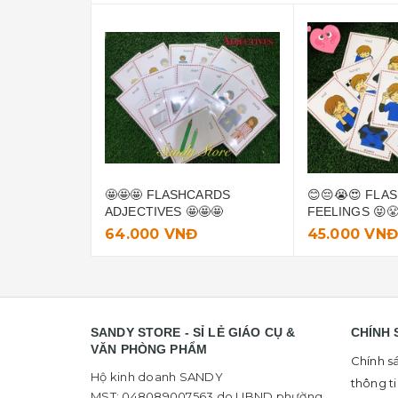
🤩🤩🤩 FLASHCARDS
😊😔😭😍 FLA
ADJECTIVES 🤩🤩🤩
FEELINGS 😝😤
64.000 VNĐ
45.000 VN
SANDY STORE - SỈ LẺ GIÁO CỤ &
CHÍNH 
VĂN PHÒNG PHẨM
Chính s
Hộ kinh doanh SANDY
thông t
MST: 048089007563 do UBND phường