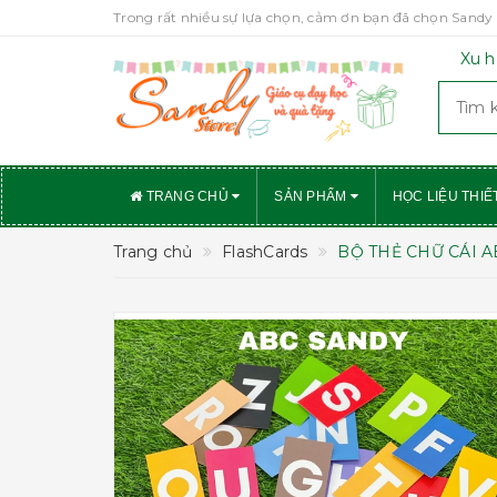
Trong rất nhiều sự lựa chọn, cảm ơn bạn đã chọn Sandy 
Xu h
TRANG CHỦ
SẢN PHẨM
HỌC LIỆU THIẾ
Trang chủ
FlashCards
BỘ THẺ CHỮ CÁI 