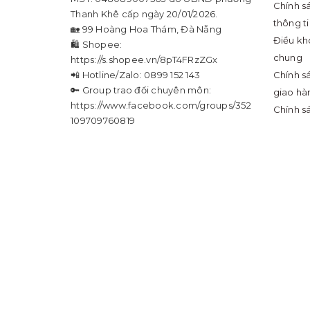
Chính s
Thanh Khê cấp ngày 20/01/2026.
thông t
🏡 99 Hoàng Hoa Thám, Đà Nẵng
Điều kh
🛍 Shopee:
chung
https://s.shopee.vn/8pT4FRzZGx
📲 Hotline/Zalo: 0899 152 143
Chính s
🔑 Group trao đổi chuyên môn:
giao hà
https://www.facebook.com/groups/352
Chính s
109709760819