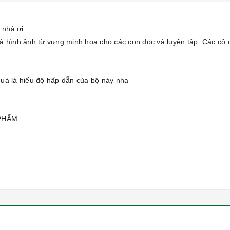
ả nhà ơi
❤️
là hình ảnh từ vựng minh hoạ cho các con đọc và luyện tập. Các cô
uá là hiểu độ hấp dẫn của bộ này nha
🥰
 PHẨM