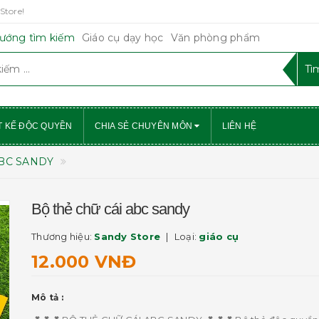
Store!
ướng tìm kiếm
Giáo cụ dạy học
Văn phòng phẩm
T KẾ ĐỘC QUYỀN
CHIA SẺ CHUYÊN MÔN
LIÊN HỆ
ABC SANDY
Bộ thẻ chữ cái abc sandy
Thương hiệu:
Sandy Store
Loại:
giáo cụ
12.000 VNĐ
Mô tả :