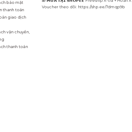
🎁 𝗠𝗨𝗔 𝗧𝗔̣𝗜 𝗦𝗛𝗢𝗣𝗘𝗘 Freeship X-tra + Hoàn 
ách bảo mật
Voucher theo dõi: https://shp.ee/7dmqp9b
in thanh toán
oản giao dịch
ách vận chuyển,
ng
ách thanh toán