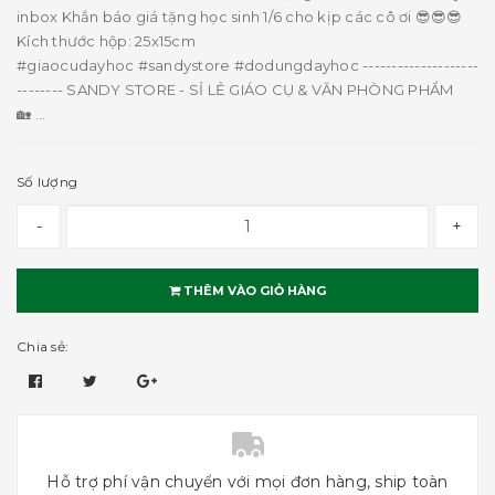
inbox Khắn báo giá tặng học sinh 1/6 cho kịp các cô ơi 😎😎😎
Kích thước hộp: 25x15cm
#giaocudayhoc #sandystore #dodungdayhoc --------------------
-------- SANDY STORE - SỈ LẺ GIÁO CỤ & VĂN PHÒNG PHẨM
🏡 ...
Số lượng
-
+
THÊM VÀO GIỎ HÀNG
Chia sẻ:
Hỗ trợ phí vận chuyển với mọi đơn hàng, ship toàn