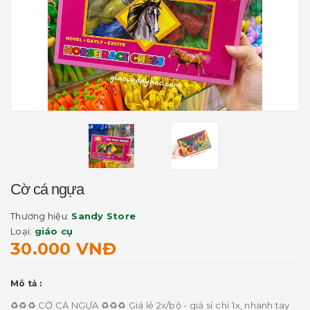
Cờ cá ngựa
Thương hiệu:
Sandy Store
Loại:
giáo cụ
30.000 VNĐ
Mô tả :
♻️♻️♻️ CỜ CÁ NGỰA ♻️♻️♻️ Giá lẻ 2x/bộ - giá sỉ chỉ 1x, nhanh tay