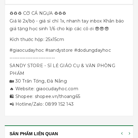
♻️♻️♻️ CỜ CÁ NGỰA ♻️♻️♻️
Giá lẻ 2x/bộ - giá sỉ chỉ 1x, nhanh tay inbox Khắn báo
giá tặng học sinh 1/6 cho kịp các cô ơi 😎😎😎
Kích thước hộp: 25x15cm
#giaocudayhoc
#sandystore
#dodungdayhoc
----------------------------
SANDY STORE - SỈ LẺ GIÁO CỤ & VĂN PHÒNG
PHẨM
🏡 30 Trần Tống, Đà Nẵng
🔥 Website:
giaocudayhoc.com
🛍 Shopee:
shopee.vn/thoang65
📲 Hotline/Zalo: 0899 152 143
SẢN PHẨM LIÊN QUAN