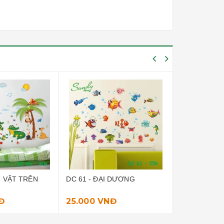
 - ĐẠI DƯƠNG
DC 67 - HELLO FRIEND
DC 6
CAO
00 VNĐ
40.000 VNĐ
40.