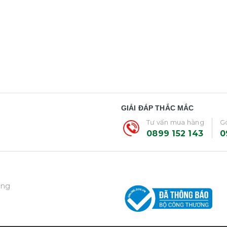
GIẢI ĐÁP THẮC MẮC
Tư vấn mua hàng
Gó
0899 152 143
0
ẵng