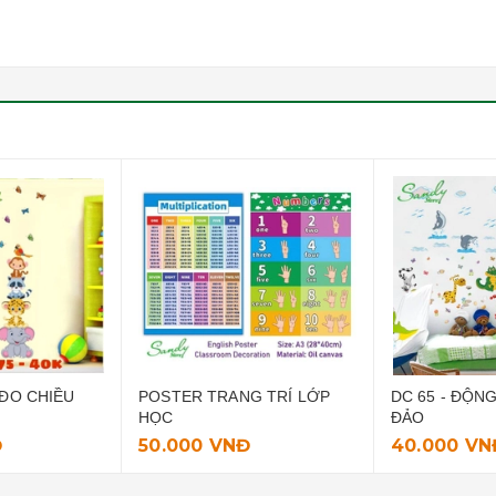
R TRANG TRÍ LỚP
DC 65 - ĐỘNG VẬT TRÊN
DC 61
ĐẢO
00 VNĐ
40.000 VNĐ
25.0