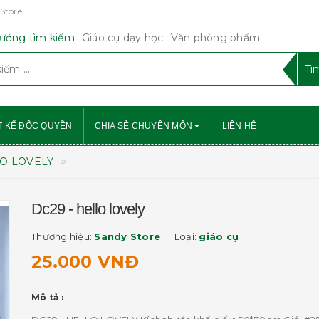
Store!
ướng tìm kiếm
Giáo cụ dạy học
Văn phòng phẩm
T KẾ ĐỘC QUYỀN
CHIA SẺ CHUYÊN MÔN
LIÊN HỆ
LO LOVELY
Dc29 - hello lovely
Thương hiệu:
Sandy Store
Loại:
giáo cụ
25.000 VNĐ
Mô tả :