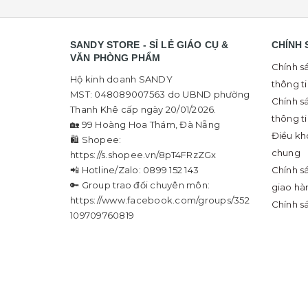
SANDY STORE - SỈ LẺ GIÁO CỤ &
CHÍNH 
VĂN PHÒNG PHẨM
Chính s
Hộ kinh doanh SANDY
thông t
MST: 048089007563 do UBND phường
Chính s
Thanh Khê cấp ngày 20/01/2026.
thông t
🏡 99 Hoàng Hoa Thám, Đà Nẵng
Điều kh
🛍 Shopee:
chung
https://s.shopee.vn/8pT4FRzZGx
📲 Hotline/Zalo: 0899 152 143
Chính s
🔑 Group trao đổi chuyên môn:
giao hà
https://www.facebook.com/groups/352
Chính s
109709760819