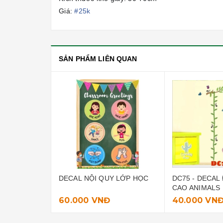
Giá:
#25k
SẢN PHẨM LIÊN QUAN
NỘI QUY LỚP HỌC
DC75 - DECAL ĐO CHIỀU
POSTE
CAO ANIMALS
HỌC
0 VNĐ
40.000 VNĐ
50.0