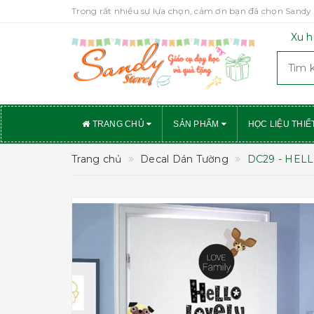
Trong rất nhiều sự lựa chọn, cảm ơn bạn đã chọn Sandy 
Xu h
TRANG CHỦ
SẢN PHẨM
HỌC LIỆU THIẾ
Trang chủ
Decal Dán Tường
DC29 - HEL