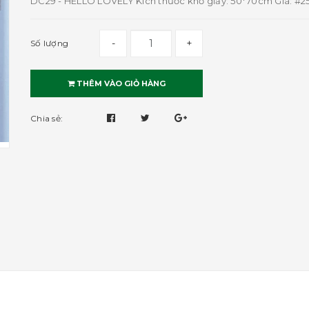
DC29 - HELLO LOVELY Kích thước khổ giấy: 50*70cm Giá: #2
-
+
Số lượng
THÊM VÀO GIỎ HÀNG
Chia sẻ: