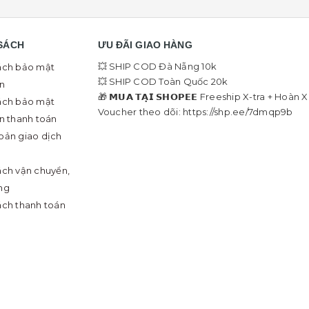
SÁCH
ƯU ĐÃI GIAO HÀNG
💥 SHIP COD Đà Nẵng 10k
ách bảo mật
💥 SHIP COD Toàn Quốc 20k
in
🎁 𝗠𝗨𝗔 𝗧𝗔̣𝗜 𝗦𝗛𝗢𝗣𝗘𝗘 Freeship X-tra + Hoàn 
ách bảo mật
Voucher theo dõi: https://shp.ee/7dmqp9b
in thanh toán
oản giao dịch
ách vận chuyển,
ng
ách thanh toán