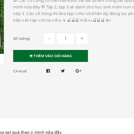
🥳 Các cô cũng có thể thêm/bớt vài sản phẩm trong set quà 
mình nữa đấy 💜 Tập 2, tập 3 sẽ dành cho học sinh mầm non v
cấp 3. Các cô hóng thì like tập 1 cho cô Khắn lấy động lực p
tiếp các tập còn lại với ạ ☺️ 🍒🍒🍒 mãi iu 🍒🍒🍒 &n...
-
+
Số lượng
THÊM VÀO GIỎ HÀNG
Chia sẻ:
ng set quà theo ý mình nữa đấy
💜