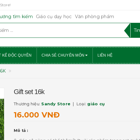
Store!
ướng tìm kiếm
Giáo cụ dạy học
Văn phòng phẩm
T KẾ ĐỘC QUYỀN
CHIA SẺ CHUYÊN MÔN
LIÊN HỆ
16K
Gift set 16k
Thương hiệu:
Sandy Store
Loại:
giáo cụ
16.000 VNĐ
Mô tả :