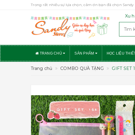
Trong rất nhiều sự lựa chọn, cảm ơn bạn đã chọn Sandy 
Xu h
TRANG CHỦ
SẢN PHẨM
HỌC LIỆU THIẾ
Trang chủ
COMBO QUÀ TẶNG
GIFT SET 