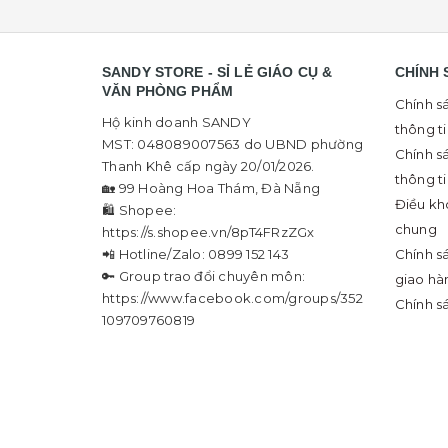
SANDY STORE - SỈ LẺ GIÁO CỤ &
CHÍNH 
VĂN PHÒNG PHẨM
Chính s
Hộ kinh doanh SANDY
thông t
MST: 048089007563 do UBND phường
Chính s
Thanh Khê cấp ngày 20/01/2026.
thông t
🏡 99 Hoàng Hoa Thám, Đà Nẵng
Điều kh
🛍 Shopee:
chung
https://s.shopee.vn/8pT4FRzZGx
📲 Hotline/Zalo: 0899 152 143
Chính s
🔑 Group trao đổi chuyên môn:
giao hà
https://www.facebook.com/groups/352
Chính s
109709760819