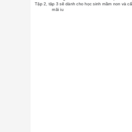
Tập 2, tập 3 sẽ dành cho học sinh mầm non và cấp 
mãi iu
🍒
🍒
🍒
🍒
🍒
🍒