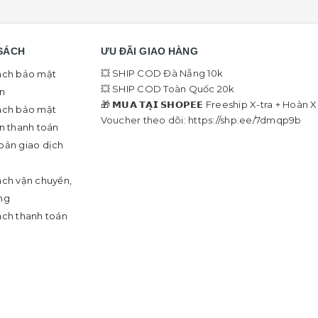
SÁCH
ƯU ĐÃI GIAO HÀNG
💥 SHIP COD Đà Nẵng 10k
ách bảo mật
💥 SHIP COD Toàn Quốc 20k
in
🎁 𝗠𝗨𝗔 𝗧𝗔̣𝗜 𝗦𝗛𝗢𝗣𝗘𝗘 Freeship X-tra + Hoàn 
ách bảo mật
Voucher theo dõi: https://shp.ee/7dmqp9b
in thanh toán
oản giao dịch
ách vận chuyển,
ng
ách thanh toán