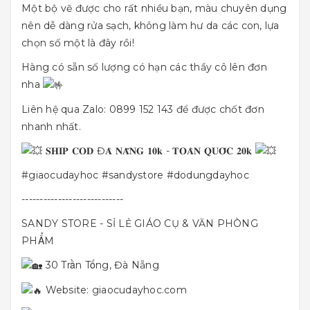
Một bộ vẽ được cho rất nhiều bạn, màu chuyên dụng
nên dễ dàng rửa sạch, không làm hư da các con, lựa
chọn số một là đây rồi!
Hàng có sẵn số lượng có hạn các thầy cô lên đơn
nha
Liên hệ qua Zalo: 0899 152 143 để được chốt đơn
nhanh nhất.
𝐒𝐇𝐈𝐏 𝐂𝐎𝐃 Đ𝐀̀ 𝐍𝐀̆̃𝐍𝐆 𝟏𝟎𝐤 - 𝐓𝐎𝐀̀𝐍 𝐐𝐔𝐎̂́𝐂 𝟐𝟎𝐤
#giaocudayhoc
#sandystore
#dodungdayhoc
----------------------------
SANDY STORE - SỈ LẺ GIÁO CỤ & VĂN PHÒNG
PHẨM
30 Trần Tống, Đà Nẵng
Website:
giaocudayhoc.com