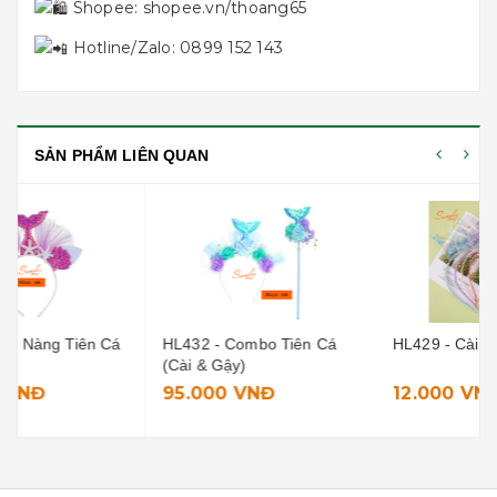
Shopee:
shopee.vn/thoang65
Hotline/Zalo: 0899 152 143
SẢN PHẨM LIÊN QUAN
HL432 - Combo Tiên Cá
HL429 - Cài Vương Miện
(Cài & Gậy)
95.000 VNĐ
12.000 VNĐ