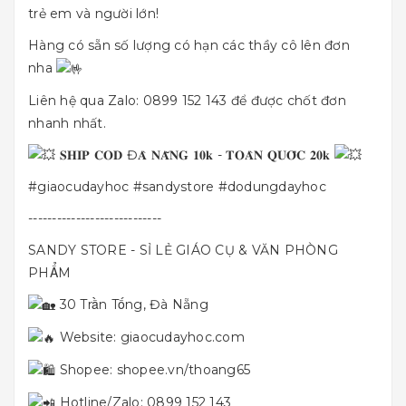
trẻ em và người lớn!
Hàng có sẵn số lượng có hạn các thầy cô lên đơn
nha
Liên hệ qua Zalo: 0899 152 143 để được chốt đơn
nhanh nhất.
𝐒𝐇𝐈𝐏 𝐂𝐎𝐃 Đ𝐀̀ 𝐍𝐀̆̃𝐍𝐆 𝟏𝟎𝐤 - 𝐓𝐎𝐀̀𝐍 𝐐𝐔𝐎̂́𝐂 𝟐𝟎𝐤
#giaocudayhoc
#sandystore
#dodungdayhoc
----------------------------
SANDY STORE - SỈ LẺ GIÁO CỤ & VĂN PHÒNG
PHẨM
30 Trần Tống, Đà Nẵng
Website:
giaocudayhoc.com
Shopee:
shopee.vn/thoang65
Hotline/Zalo: 0899 152 143