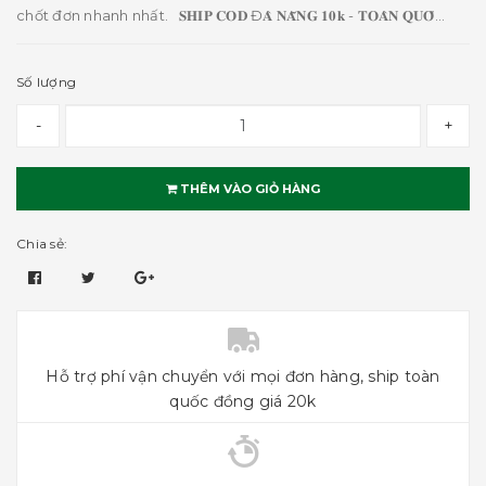
chốt đơn nhanh nhất. 𝐒𝐇𝐈𝐏 𝐂𝐎𝐃 Đ𝐀̀ 𝐍𝐀̆̃𝐍𝐆 𝟏𝟎𝐤 - 𝐓𝐎𝐀̀𝐍 𝐐𝐔𝐎̂́...
Số lượng
-
+
THÊM VÀO GIỎ HÀNG
Chia sẻ:
Hỗ trợ phí vận chuyển với mọi đơn hàng, ship toàn
quốc đồng giá 20k