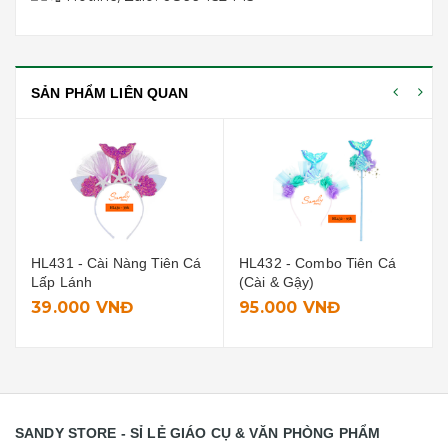
SẢN PHẨM LIÊN QUAN
HL432 - Combo Tiên Cá
HL429 - Cài Vương Miện
(Cài & Gậy)
95.000 VNĐ
12.000 VNĐ
SANDY STORE - SỈ LẺ GIÁO CỤ & VĂN PHÒNG PHẨM