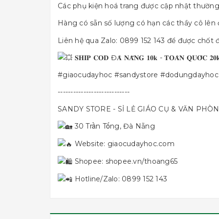
Các phụ kiện hoá trang được cập nhật thường
Hàng có sẵn số lượng có hạn các thầy cô lên
Liên hệ qua Zalo: 0899 152 143 để được chốt
𝐒𝐇𝐈𝐏 𝐂𝐎𝐃 Đ𝐀̀ 𝐍𝐀̆̃𝐍𝐆 𝟏𝟎𝐤 - 𝐓𝐎𝐀̀𝐍 𝐐𝐔𝐎̂́𝐂 𝟐𝟎
#giaocudayhoc
#sandystore
#dodungdayhoc
----------------------------
SANDY STORE - SỈ LẺ GIÁO CỤ & VĂN PHÒ
30 Trần Tống, Đà Nẵng
Website:
giaocudayhoc.com
Shopee:
shopee.vn/thoang65
Hotline/Zalo: 0899 152 143