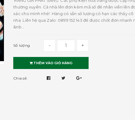
RĂNG GIẢ PHÁT SÁNG Các phụ kiện hoá trang được cập nh
thường xuyên. Cả nhà lên đơn kèm mã số để nhân viên lên đ
xác cho mình nhé! Hàng có sẵn số lượng có hạn các thầy cô 
nha Liên hệ qua Zalo: 0899 152 143 để được chốt đơn nhanh 
&nb...
-
+
Số lượng
THÊM VÀO GIỎ HÀNG
Chia sẻ: