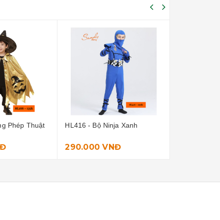
nja Xanh
HL449 - Set Ma Cà Rồng
HL450 - Bộ Đ
NĐ
195.000 VNĐ
160.000 