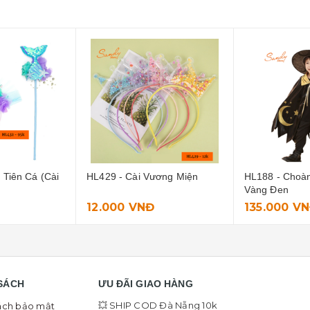
ương Miện
HL188 - Choàng Phép Thuật
HL416 - Bộ Ni
Vàng Đen
135.000 VNĐ
290.000 V
SÁCH
ƯU ĐÃI GIAO HÀNG
💥 SHIP COD Đà Nẵng 10k
ách bảo mật