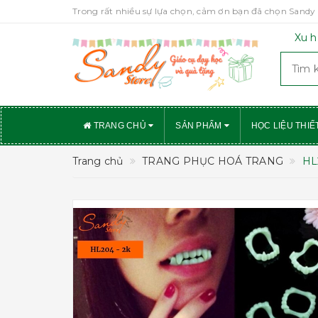
Trong rất nhiều sự lựa chọn, cảm ơn bạn đã chọn Sandy 
Xu h
TRANG CHỦ
SẢN PHẨM
HỌC LIỆU THIẾ
Trang chủ
TRANG PHỤC HOÁ TRANG
HL