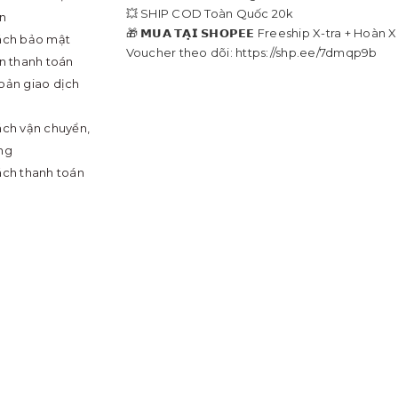
💥 SHIP COD Toàn Quốc 20k
in
🎁 𝗠𝗨𝗔 𝗧𝗔̣𝗜 𝗦𝗛𝗢𝗣𝗘𝗘 Freeship X-tra + Hoàn 
ách bảo mật
Voucher theo dõi: https://shp.ee/7dmqp9b
in thanh toán
oản giao dịch
ách vận chuyển,
ng
ách thanh toán