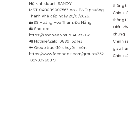
Hộ kinh doanh SANDY
thông t
MST: 048089007563 do UBND phường
Chính s
Thanh Khê cấp ngày 20/01/2026.
thông t
🏡 99 Hoàng Hoa Thám, Đà Nẵng
Điều kh
🛍 Shopee:
chung
https://s.shopee.vn/8pT4FRzZGx
📲 Hotline/Zalo: 0899 152 143
Chính s
🔑 Group trao đổi chuyên môn:
giao hà
https://www.facebook.com/groups/352
Chính s
109709760819