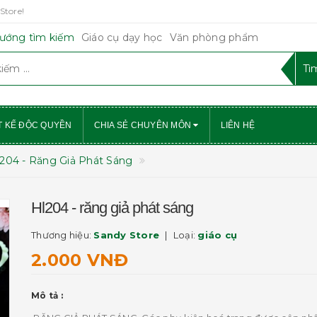
Store!
ướng tìm kiếm
Giáo cụ dạy học
Văn phòng phẩm
T KẾ ĐỘC QUYỀN
CHIA SẺ CHUYÊN MÔN
LIÊN HỆ
204 - Răng Giả Phát Sáng
Hl204 - răng giả phát sáng
Thương hiệu:
Sandy Store
Loại:
giáo cụ
2.000 VNĐ
Mô tả :