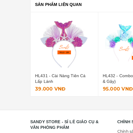
SẢN PHẨM LIÊN QUAN
g Tiên Cá
HL432 - Combo Tiên Cá (Cài
HL429 - Cài V
& Gậy)
95.000 VNĐ
12.000 VNĐ
SANDY STORE - SỈ LẺ GIÁO CỤ &
CHÍNH 
VĂN PHÒNG PHẨM
Chính s