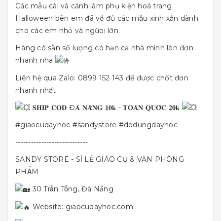
Các mẫu cài và cánh làm phụ kiện hoá trang
Halloween bên em đã về đủ các mẫu xinh xắn dành
cho các em nhỏ và ngừoi lớn.
Hàng có sẵn số lượng có hạn cả nhà mình lên đơn
nhanh nha
Liên hệ qua Zalo: 0899 152 143 để được chốt đơn
nhanh nhất.
𝐒𝐇𝐈𝐏 𝐂𝐎𝐃 Đ𝐀̀ 𝐍𝐀̆̃𝐍𝐆 𝟏𝟎𝐤 - 𝐓𝐎𝐀̀𝐍 𝐐𝐔𝐎̂́𝐂 𝟐𝟎𝐤
#giaocudayhoc
#sandystore
#dodungdayhoc
----------------------------
SANDY STORE - SỈ LẺ GIÁO CỤ & VĂN PHÒNG
PHẨM
30 Trần Tống, Đà Nẵng
Website:
giaocudayhoc.com