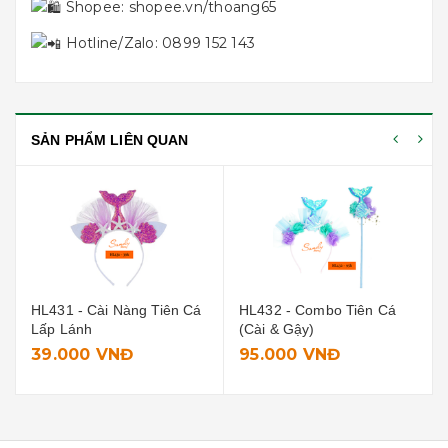
Shopee:
shopee.vn/thoang65
Hotline/Zalo: 0899 152 143
SẢN PHẨM LIÊN QUAN
HL432 - Combo Tiên Cá
HL429 - Cài Vương Miện
(Cài & Gậy)
95.000 VNĐ
12.000 VNĐ