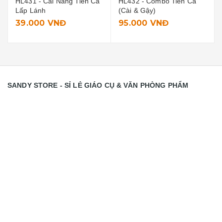
HL432 - Combo Tiên Cá
HL429 - Cài Vương Miện
(Cài & Gậy)
95.000 VNĐ
12.000 VNĐ
SANDY STORE - SỈ LẺ GIÁO CỤ & VĂN PHÒNG PHẨM