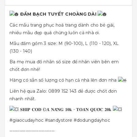
ĐẦM BẠCH TUYẾT CHOÀNG DÀI
Các mẫu trang phục hoá trang dành cho bé gái,
nhiều mẫu đẹp quá chừng luôn cả nhà ơi.
Mẫu đầm gồm 3 size: M (90-100), L (110 - 120), XL
(130 - 140)
Ba mẹ mua đồ nhắn số size để nhân viên bên em
chốt đơn nhé!
Hàng có sẵn số lượng có hạn cả nhà lên đơn nha
Liên hệ qua Zalo: 0899 152 143 để được chốt đơn
nhanh nhất.
𝐒𝐇𝐈𝐏 𝐂𝐎𝐃 Đ𝐀̀ 𝐍𝐀̆̃𝐍𝐆 𝟏𝟎𝐤 - 𝐓𝐎𝐀̀𝐍 𝐐𝐔𝐎̂́𝐂 𝟐𝟎𝐤
#giaocudayhoc
#sandystore
#dodungdayhoc
----------------------------