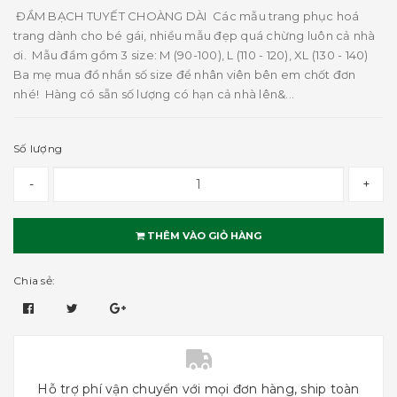
ĐẦM BẠCH TUYẾT CHOÀNG DÀI Các mẫu trang phục hoá
trang dành cho bé gái, nhiều mẫu đẹp quá chừng luôn cả nhà
ơi. Mẫu đầm gồm 3 size: M (90-100), L (110 - 120), XL (130 - 140)
Ba mẹ mua đồ nhắn số size để nhân viên bên em chốt đơn
nhé! Hàng có sẵn số lượng có hạn cả nhà lên&...
Số lượng
-
+
THÊM VÀO GIỎ HÀNG
Chia sẻ:
Hỗ trợ phí vận chuyển với mọi đơn hàng, ship toàn