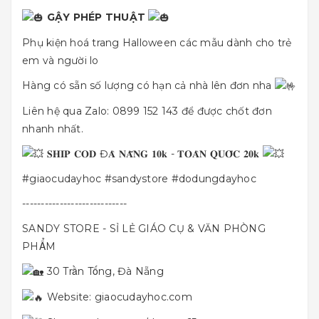
GẬY PHÉP THUẬT
Phụ kiện hoá trang Halloween các mẫu dành cho trẻ
em và người lo
Hàng có sẵn số lượng có hạn cả nhà lên đơn nha
Liên hệ qua Zalo: 0899 152 143 để được chốt đơn
nhanh nhất.
𝐒𝐇𝐈𝐏 𝐂𝐎𝐃 Đ𝐀̀ 𝐍𝐀̆̃𝐍𝐆 𝟏𝟎𝐤 - 𝐓𝐎𝐀̀𝐍 𝐐𝐔𝐎̂́𝐂 𝟐𝟎𝐤
#giaocudayhoc
#sandystore
#dodungdayhoc
----------------------------
SANDY STORE - SỈ LẺ GIÁO CỤ & VĂN PHÒNG
PHẨM
30 Trần Tống, Đà Nẵng
Website:
giaocudayhoc.com