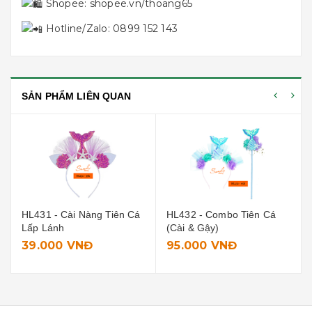
Shopee:
shopee.vn/thoang65
Hotline/Zalo: 0899 152 143
SẢN PHẨM LIÊN QUAN
iên Cá
HL432 - Combo Tiên Cá
HL429 - Cài Vương Miệ
(Cài & Gậy)
95.000 VNĐ
12.000 VNĐ