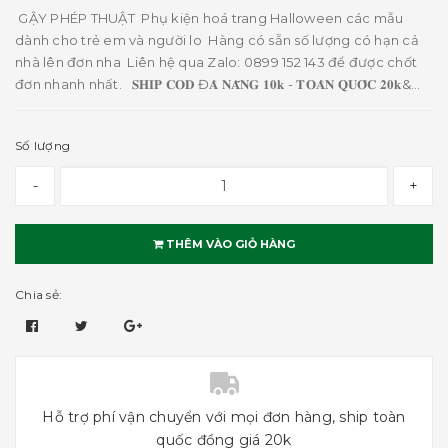
GẬY PHÉP THUẬT Phụ kiện hoá trang Halloween các mẫu
dành cho trẻ em và người lo Hàng có sẵn số lượng có hạn cả
nhà lên đơn nha Liên hệ qua Zalo: 0899 152 143 để được chốt
đơn nhanh nhất. 𝐒𝐇𝐈𝐏 𝐂𝐎𝐃 Đ𝐀̀ 𝐍𝐀̆̃𝐍𝐆 𝟏𝟎𝐤 - 𝐓𝐎𝐀̀𝐍 𝐐𝐔𝐎̂́𝐂 𝟐𝟎𝐤&...
Số lượng
-
+
THÊM VÀO GIỎ HÀNG
Chia sẻ:
Hỗ trợ phí vận chuyển với mọi đơn hàng, ship toàn
quốc đồng giá 20k