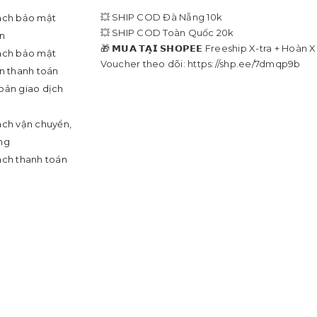
💥 SHIP COD Đà Nẵng 10k
ách bảo mật
💥 SHIP COD Toàn Quốc 20k
in
🎁 𝗠𝗨𝗔 𝗧𝗔̣𝗜 𝗦𝗛𝗢𝗣𝗘𝗘 Freeship X-tra + Hoàn 
ách bảo mật
Voucher theo dõi: https://shp.ee/7dmqp9b
in thanh toán
oản giao dịch
ách vận chuyển,
ng
ách thanh toán