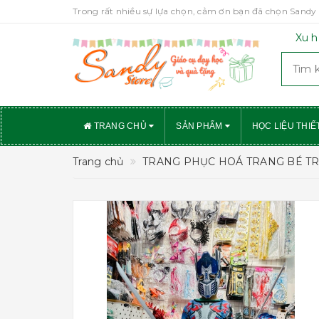
Trong rất nhiều sự lựa chọn, cảm ơn bạn đã chọn Sandy 
Xu h
TRANG CHỦ
SẢN PHẨM
HỌC LIỆU THIẾ
Trang chủ
TRANG PHỤC HOÁ TRANG BÉ TR