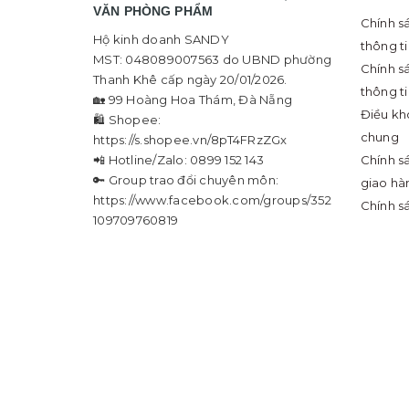
VĂN PHÒNG PHẨM
Chính s
Hộ kinh doanh SANDY
thông t
MST: 048089007563 do UBND phường
Chính s
Thanh Khê cấp ngày 20/01/2026.
thông t
🏡 99 Hoàng Hoa Thám, Đà Nẵng
Điều kh
🛍 Shopee:
chung
https://s.shopee.vn/8pT4FRzZGx
📲 Hotline/Zalo: 0899 152 143
Chính s
🔑 Group trao đổi chuyên môn:
giao hà
https://www.facebook.com/groups/352
Chính s
109709760819