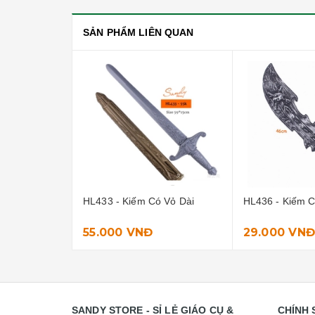
SẢN PHẨM LIÊN QUAN
 Vỏ Dài
HL436 - Kiếm Cướp Biển Xám
HL437 - Kiếm 
Móc
29.000 VNĐ
25.000 VNĐ
SANDY STORE - SỈ LẺ GIÁO CỤ &
CHÍNH 