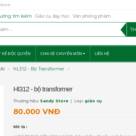
Store!
ướng tìm kiếm
Giáo cụ dạy học
Văn phòng phẩm
T KẾ ĐỘC QUYỀN
CHIA SẺ CHUYÊN MÔN
LIÊN HỆ
AI
HL312 - Bộ Transformer
Hl312 - bộ transformer
Thương hiệu:
Sandy Store
Loại:
giáo cụ
80.000 VNĐ
Mô tả :