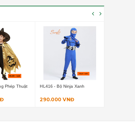
nja Xanh
HL449 - Set Ma Cà Rồng
HL450 - Bộ Đ
NĐ
195.000 VNĐ
160.000 