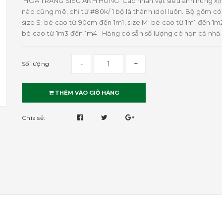
HOÁ TRANG SIÊU ANH HÙNG Các nhân vật siêu anh hùng xị
nào cũng mê, chỉ từ #80k/ 1 bộ là thành idol luôn. Bộ gồm có 
size S: bé cao từ 90cm đến 1m1, size M: bé cao từ 1m1 đến 1m2,
bé cao từ 1m3 đến 1m4. Hàng có sẵn số lượng có hạn cả nhà l
-
+
Số lượng
THÊM VÀO GIỎ HÀNG
Chia sẻ: