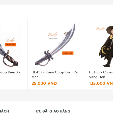
Cướp Biển Có
HL188 - Choàng Phép Thuật
HL416 - Bộ Ni
Vàng Đen
135.000 VNĐ
290.000 V
SÁCH
ƯU ĐÃI GIAO HÀNG