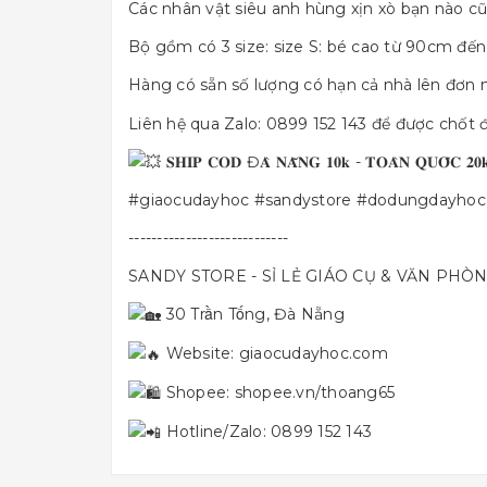
Các nhân vật siêu anh hùng xịn xò bạn nào cũn
Bộ gồm có 3 size: size S: bé cao từ 90cm đến
Hàng có sẵn số lượng có hạn cả nhà lên đơn
Liên hệ qua Zalo: 0899 152 143 để được chốt
𝐒𝐇𝐈𝐏 𝐂𝐎𝐃 Đ𝐀̀ 𝐍𝐀̆̃𝐍𝐆 𝟏𝟎𝐤 - 𝐓𝐎𝐀̀𝐍 𝐐𝐔𝐎̂́𝐂 𝟐𝟎
#giaocudayhoc
#sandystore
#dodungdayhoc
----------------------------
SANDY STORE - SỈ LẺ GIÁO CỤ & VĂN PHÒ
30 Trần Tống, Đà Nẵng
Website:
giaocudayhoc.com
Shopee:
shopee.vn/thoang65
Hotline/Zalo: 0899 152 143