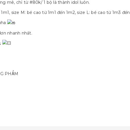
g mê, chỉ từ #80k/ 1 bộ là thành idol luôn.
 1m1, size M: bé cao từ 1m1 đến 1m2, size L: bé cao từ 1m3 đế
 nha
 đơn nhanh nhất.
𝐤
NG PHẨM