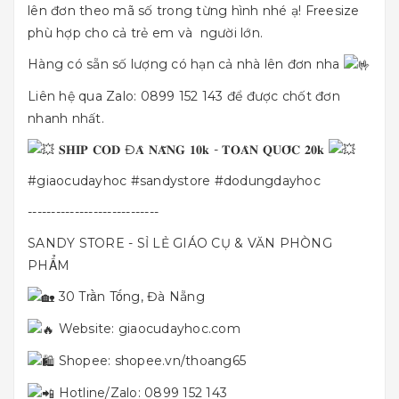
lên đơn theo mã số trong từng hình nhé ạ! Freesize
phù hợp cho cả trẻ em và người lớn.
Hàng có sẵn số lượng có hạn cả nhà lên đơn nha
Liên hệ qua Zalo: 0899 152 143 để được chốt đơn
nhanh nhất.
𝐒𝐇𝐈𝐏 𝐂𝐎𝐃 Đ𝐀̀ 𝐍𝐀̆̃𝐍𝐆 𝟏𝟎𝐤 - 𝐓𝐎𝐀̀𝐍 𝐐𝐔𝐎̂́𝐂 𝟐𝟎𝐤
#giaocudayhoc
#sandystore
#dodungdayhoc
----------------------------
SANDY STORE - SỈ LẺ GIÁO CỤ & VĂN PHÒNG
PHẨM
30 Trần Tống, Đà Nẵng
Website:
giaocudayhoc.com
Shopee:
shopee.vn/thoang65
Hotline/Zalo: 0899 152 143