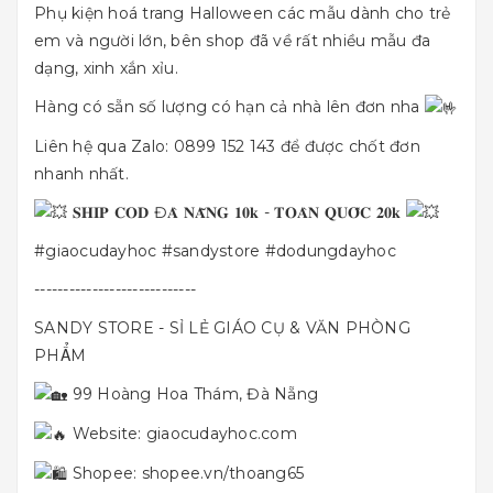
Phụ kiện hoá trang Halloween các mẫu dành cho trẻ
em và người lớn, bên shop đã về rất nhiều mẫu đa
dạng, xinh xắn xỉu.
Hàng có sẵn số lượng có hạn cả nhà lên đơn nha
Liên hệ qua Zalo: 0899 152 143 để được chốt đơn
nhanh nhất.
𝐒𝐇𝐈𝐏 𝐂𝐎𝐃 Đ𝐀̀ 𝐍𝐀̆̃𝐍𝐆 𝟏𝟎𝐤 - 𝐓𝐎𝐀̀𝐍 𝐐𝐔𝐎̂́𝐂 𝟐𝟎𝐤
#giaocudayhoc
#sandystore
#dodungdayhoc
----------------------------
SANDY STORE - SỈ LẺ GIÁO CỤ & VĂN PHÒNG
PHẨM
99 Hoàng Hoa Thám, Đà Nẵng
Website:
giaocudayhoc.com
Shopee:
shopee.vn/thoang65