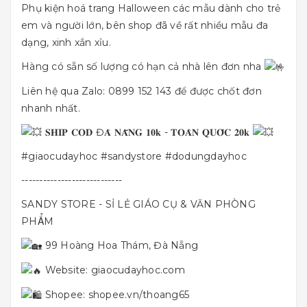
Phụ kiện hoá trang Halloween các mẫu dành cho trẻ
em và người lớn, bên shop đã về rất nhiều mẫu đa
dạng, xinh xắn xỉu.
Hàng có sẵn số lượng có hạn cả nhà lên đơn nha
Liên hệ qua Zalo: 0899 152 143 để được chốt đơn
nhanh nhất.
𝐒𝐇𝐈𝐏 𝐂𝐎𝐃 Đ𝐀̀ 𝐍𝐀̆̃𝐍𝐆 𝟏𝟎𝐤 - 𝐓𝐎𝐀̀𝐍 𝐐𝐔𝐎̂́𝐂 𝟐𝟎𝐤
#giaocudayhoc
#sandystore
#dodungdayhoc
----------------------------
SANDY STORE - SỈ LẺ GIÁO CỤ & VĂN PHÒNG
PHẨM
99 Hoàng Hoa Thám, Đà Nẵng
Website:
giaocudayhoc.com
Shopee:
shopee.vn/thoang65