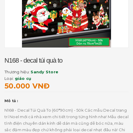
N168 - decal túi quà to
Thương hiệu:
Sandy Store
Loại:
giáo cụ
50.000 VNĐ
Mô tả :
N168 - Decal Túi Quà To (60*90cm) - 50k Các mẫu Decal trang
trí Noel mới cả nhà xem chi tiết trong từng hình nha! Mẫu decal
tĩnh điện chuyên dán kính dễ dán mà cũng dễ bóc nữa, màu
sắc đậm màu đẹp chứ không phải loại decal nhạt đâu nà! Chi