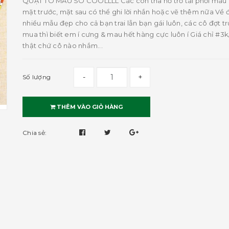
QUẠT TÔ MÀU SO COOLLLL Các con tha hồ trổ tài phối màu
mặt trước, mặt sau có thể ghi lời nhắn hoặc vẽ thêm nữa Về 
nhiều mẫu đẹp cho cả bạn trai lẫn bạn gái luôn, các cô đợt t
mua thì biết em í cưng & mau hết hàng cực luôn í Giá chỉ #3k
thật chứ cô nào nhắm...
-
+
Số lượng
THÊM VÀO GIỎ HÀNG
Chia sẻ: