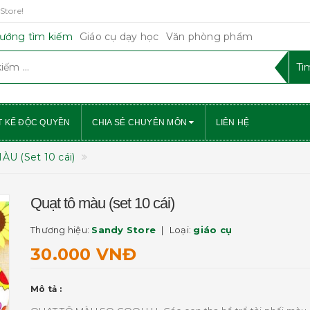
Store!
ướng tìm kiếm
Giáo cụ dạy học
Văn phòng phẩm
T KẾ ĐỘC QUYỀN
CHIA SẺ CHUYÊN MÔN
LIÊN HỆ
U (Set 10 cái)
Quạt tô màu (set 10 cái)
Thương hiệu:
Sandy Store
Loại:
giáo cụ
30.000 VNĐ
Mô tả :