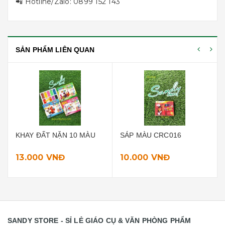
📲 Hotline/Zalo: 0899 152 143
SẢN PHẨM LIÊN QUAN
KHAY ĐẤT NẶN 10 MÀU
SÁP MÀU CRC016
13.000 VNĐ
10.000 VNĐ
SANDY STORE - SỈ LẺ GIÁO CỤ & VĂN PHÒNG PHẨM