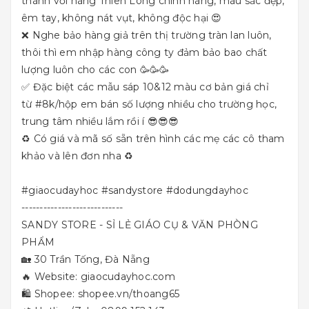
thành với hàng Thiên Long chính hãng, màu sắc đẹp,
êm tay, không nát vụt, không độc hại 😍
❌ Nghe bảo hàng giả trên thị trường tràn lan luôn,
thôi thì em nhập hàng công ty đảm bảo bao chất
lượng luôn cho các con 🥳🥳🥳
✅ Đặc biệt các mẫu sáp 10&12 màu cơ bản giá chỉ
từ
#8k
/hộp em bán số lượng nhiều cho trường học,
trung tâm nhiều lắm rồi í 😎😎😎
♻️ Có giá và mã số sẵn trên hình các mẹ các cô tham
khảo và lên đơn nha ♻️
#giaocudayhoc
#sandystore
#dodungdayhoc
--------------------------
--
SANDY STORE - SỈ LẺ GIÁO CỤ & VĂN PHÒNG
PHẨM
🏡 30 Trần Tống, Đà Nẵng
🔥 Website:
giaocudayhoc.com
🛍 Shopee:
shopee.vn/thoang65