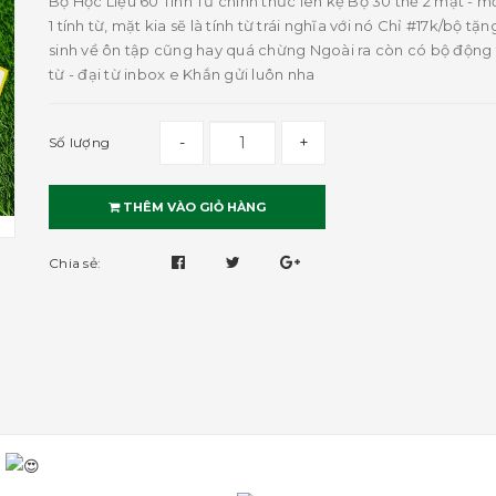
Bộ Học Liệu 60 Tính Từ chính thức lên kệ Bộ 30 thẻ 2 mặt - mỗ
1 tính từ, mặt kia sẽ là tính từ trái nghĩa với nó Chỉ #17k/bộ tặ
sinh về ôn tập cũng hay quá chừng Ngoài ra còn có bộ động t
từ - đại từ inbox e Khắn gửi luôn nha
-
+
Số lượng
THÊM VÀO GIỎ HÀNG
Chia sẻ:
ệ