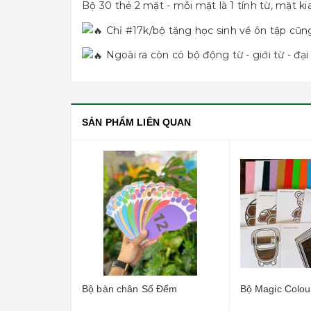
Bộ 30 thẻ 2 mặt - mỗi mặt là 1 tính từ, mặt kia
Chỉ
#17k
/bộ tặng học sinh về ôn tập cũ
Ngoài ra còn có bộ động từ - giới từ - đạ
SẢN PHẨM LIÊN QUAN
Bộ bàn chân Số Đếm
Bộ Magic Colours Cards