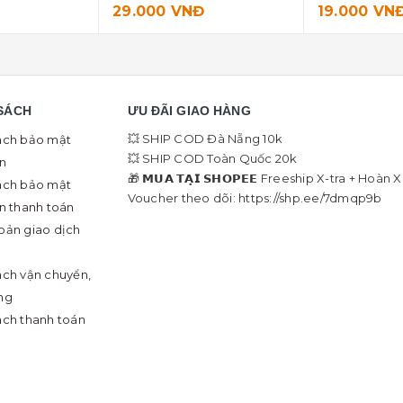
29.000 VNĐ
19.000 VNĐ
SÁCH
ƯU ĐÃI GIAO HÀNG
💥 SHIP COD Đà Nẵng 10k
ách bảo mật
💥 SHIP COD Toàn Quốc 20k
in
🎁 𝗠𝗨𝗔 𝗧𝗔̣𝗜 𝗦𝗛𝗢𝗣𝗘𝗘 Freeship X-tra + Hoàn 
ách bảo mật
Voucher theo dõi: https://shp.ee/7dmqp9b
in thanh toán
oản giao dịch
ách vận chuyển,
ng
ách thanh toán