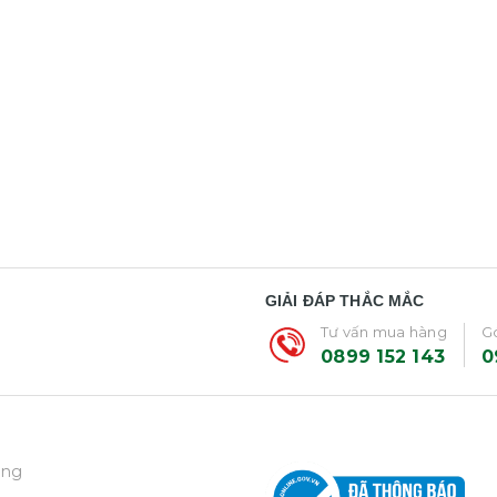
GIẢI ĐÁP THẮC MẮC
Tư vấn mua hàng
Gó
0899 152 143
0
ẵng