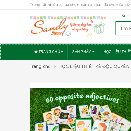
Trong rất nhiều sự lựa chọn, cảm ơn bạn đã chọn Sandy 
Xu h
TRANG CHỦ
SẢN PHẨM
HỌC LIỆU THIẾ
Trang chủ
HỌC LIỆU THIẾT KẾ ĐỘC QUYỀN