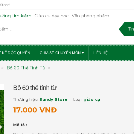
Store!
ướng tìm kiếm
Giáo cụ dạy học
Văn phòng phẩm
T KẾ ĐỘC QUYỀN
CHIA SẺ CHUYÊN MÔN
LIÊN HỆ
Bộ 60 Thẻ Tính Từ
Bộ 60 thẻ tính từ
Thương hiệu:
Sandy Store
Loại:
giáo cụ
17.000 VNĐ
Mô tả :