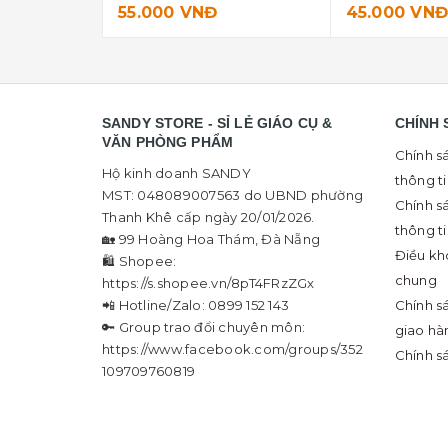
55.000 VNĐ
45.000 VNĐ
SANDY STORE - SỈ LẺ GIÁO CỤ &
CHÍNH 
VĂN PHÒNG PHẨM
Chính s
Hộ kinh doanh SANDY
thông t
MST: 048089007563 do UBND phường
Chính s
Thanh Khê cấp ngày 20/01/2026.
thông t
🏡 99 Hoàng Hoa Thám, Đà Nẵng
Điều kh
🛍 Shopee:
chung
https://s.shopee.vn/8pT4FRzZGx
📲 Hotline/Zalo: 0899 152 143
Chính s
🔑 Group trao đổi chuyên môn:
giao hà
https://www.facebook.com/groups/352
Chính s
109709760819