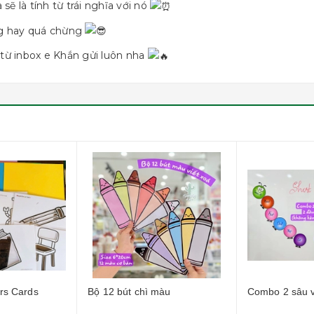
 sẽ là tính từ trái nghĩa với nó
ng hay quá chừng
i từ inbox e Khắn gửi luôn nha
Bộ 12 bút chì màu
Combo 2 sâu viết xoá