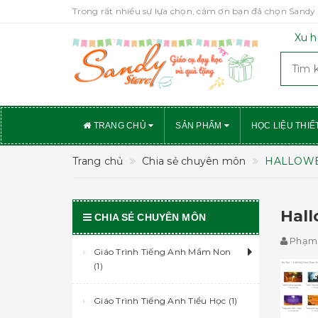
Trong rất nhiều sự lựa chọn, cảm ơn bạn đã chọn Sandy 
Xu h
TRANG CHỦ
SẢN PHẨM
HỌC LIỆU THIẾ
Trang chủ
Chia sẻ chuyên môn
HALLOWE
Hall
CHIA SẺ CHUYÊN MÔN
Phạm 
Giáo Trình Tiếng Anh Mầm Non
(1)
Giáo Trình Tiếng Anh Tiểu Học (1)