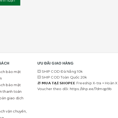
bình luận
SÁCH
ƯU ĐÃI GIAO HÀNG
💥 SHIP COD Đà Nẵng 10k
ách bảo mật
💥 SHIP COD Toàn Quốc 20k
in
🎁 𝗠𝗨𝗔 𝗧𝗔̣𝗜 𝗦𝗛𝗢𝗣𝗘𝗘 Freeship X-tra + Hoàn 
ách bảo mật
Voucher theo dõi: https://shp.ee/7dmqp9b
in thanh toán
oản giao dịch
ách vận chuyển,
ng