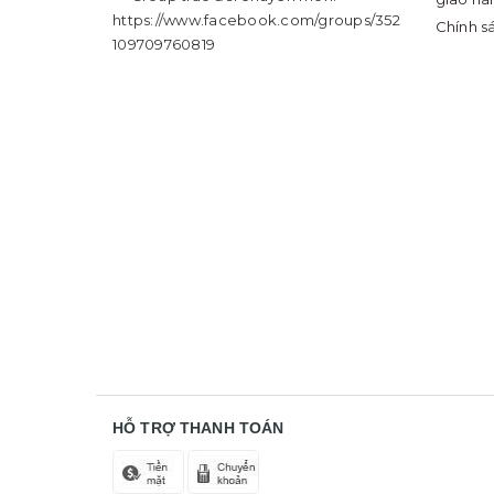
https://www.facebook.com/groups/352
Chính s
109709760819
HỖ TRỢ THANH TOÁN