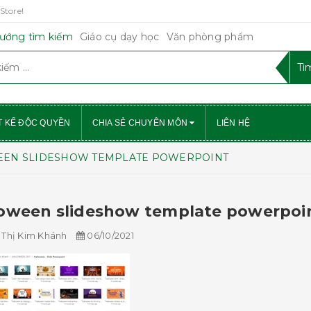
Store!
ướng tìm kiếm
Giáo cụ dạy học
Văn phòng phẩm
T KẾ ĐỘC QUYỀN
CHIA SẺ CHUYÊN MÔN
LIÊN HỆ
EN SLIDESHOW TEMPLATE POWERPOINT
oween slideshow template powerpoi
Thị Kim Khánh
06/10/2021