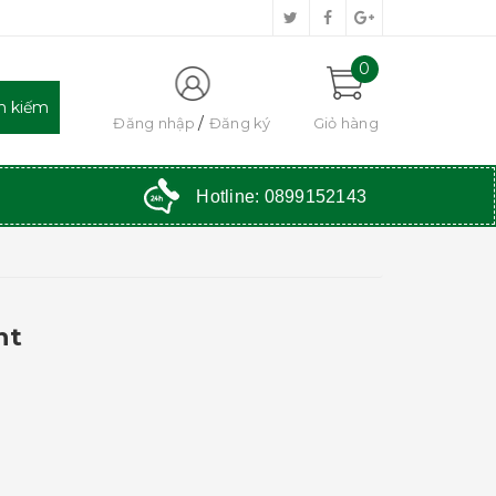
0
Đăng nhập
Đăng ký
Giỏ hàng
Hotline:
0899152143
nt