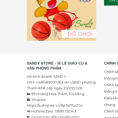
Gửi 
SANDY STORE - SỈ LẺ GIÁO CỤ &
CHÍNH 
VĂN PHÒNG PHẨM
Chính s
Hộ kinh doanh SANDY
thông t
MST: 048089007563 do UBND phường
Chính s
Thanh Khê cấp ngày 20/01/2026.
thông t
🏡 99 Hoàng Hoa Thám, Đà Nẵng
Điều kh
🛍 Shopee:
chung
https://s.shopee.vn/8pT4FRzZGx
📲 Hotline/Zalo: 0899 152 143
Chính s
🔑 Group trao đổi chuyên môn:
giao hà