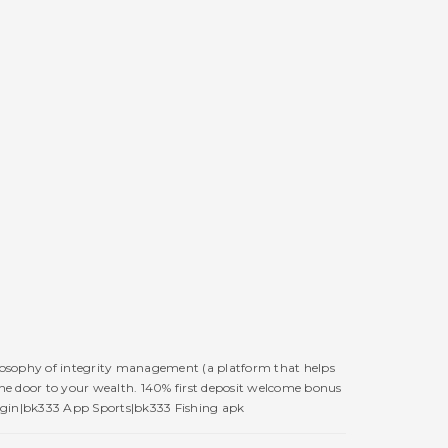
losophy of integrity management (a platform that helps
the door to your wealth. 140% first deposit welcome bonus
ogin|bk333 App Sports|bk333 Fishing apk