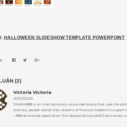
i:
HALLOWEEN SLIDESHOW TEMPLATE POWERPOINT
:
LUẬN (
2
)
Victoria Victoria
30/07/2025
DHAKA888 is an internationally renowned brand that uses the phi
ordinary people realize their dreams of financial freedom) to open 
+ 888 download registration first deposit bonus:bk333 download L