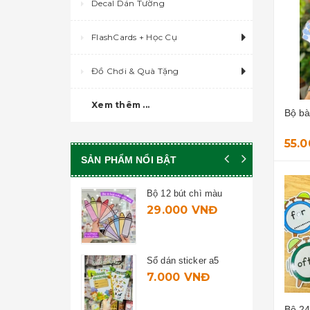
Decal Dán Tường
FlashCards + Học Cụ
Đồ Chơi & Quà Tặng
Xem thêm ...
Bộ b
55.
SẢN PHẨM NỔI BẬT
út chì màu
Bộ 24 thẻ đồng hồ -
time markers
00 VNĐ
35.000 VNĐ
sticker a5
Bộ thẻ team work "who
am i"
0 VNĐ
15.000 VNĐ
Bộ 24