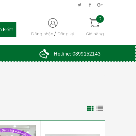
0
Đăng nhập
Đăng ký
Giỏ hàng
Hotline:
0899152143