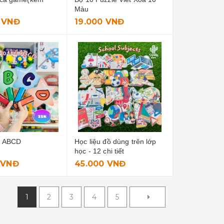
Màu
 VNĐ
19.000 VNĐ
ẻ ABCD
Học liệu đồ dùng trên lớp
học - 12 chi tiết
 VNĐ
45.000 VNĐ
1
2
3
4
5