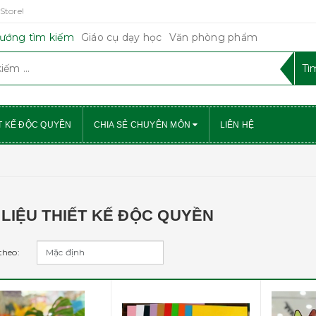
Store!
ướng tìm kiếm
Giáo cụ dạy học
Văn phòng phẩm
T KẾ ĐỘC QUYỀN
CHIA SẺ CHUYÊN MÔN
LIÊN HỆ
LIỆU THIẾT KẾ ĐỘC QUYỀN
theo: