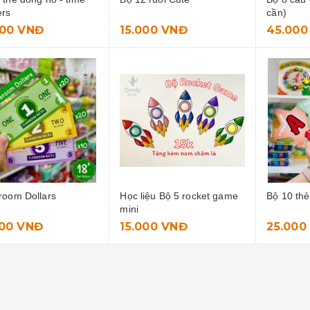
ers
cần)
000 VNĐ
15.000 VNĐ
45.000
room Dollars
Học liệu Bộ 5 rocket game
Bộ 10 th
mini
000 VNĐ
15.000 VNĐ
25.000