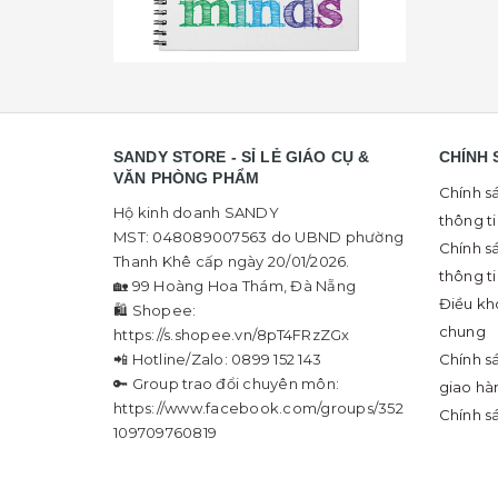
SANDY STORE - SỈ LẺ GIÁO CỤ &
CHÍNH 
VĂN PHÒNG PHẨM
Chính s
Hộ kinh doanh SANDY
thông t
MST: 048089007563 do UBND phường
Chính s
Thanh Khê cấp ngày 20/01/2026.
thông t
🏡 99 Hoàng Hoa Thám, Đà Nẵng
Điều kh
🛍 Shopee:
chung
https://s.shopee.vn/8pT4FRzZGx
📲 Hotline/Zalo: 0899 152 143
Chính s
🔑 Group trao đổi chuyên môn:
giao hà
https://www.facebook.com/groups/352
Chính s
109709760819