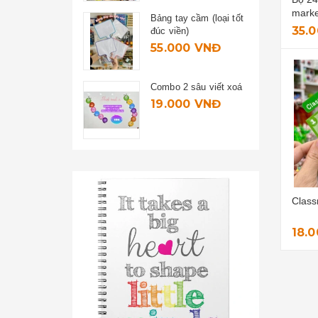
mark
 cầm (loại tốt
Bộ 15 thẻ oẳn tù tì
35.
)
Liên hệ
00 VNĐ
 sâu viết xoá
Set 20 thẻ nhiệm vụ
00 VNĐ
12.000 VNĐ
Class
18.