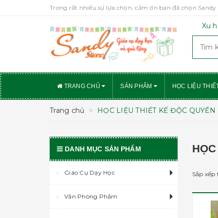
Trong rất nhiều sự lựa chọn, cảm ơn bạn đã chọn Sandy 
Xu h
TRANG CHỦ
SẢN PHẨM
HỌC LIỆU THIẾ
Trang chủ
HỌC LIỆU THIẾT KẾ ĐỘC QUYỀN
HỌC 
DANH MỤC SẢN PHẨM
Giáo Cụ Dạy Học
Sắp xếp 
Văn Phòng Phẩm