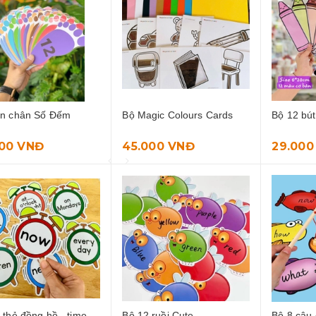
àn chân Số Đếm
Bộ Magic Colours Cards
Bộ 12 bút
000 VNĐ
45.000 VNĐ
29.000
 thẻ đồng hồ - time
Bộ 12 ruồi Cute
Bộ 8 câu