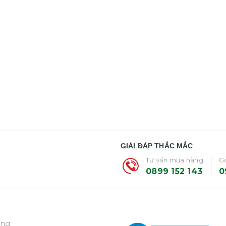
GIẢI ĐÁP THẮC MẮC
Tư vấn mua hàng
Gó
0899 152 143
0
ẵng