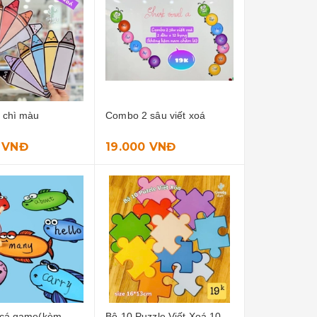
 chì màu
Combo 2 sâu viết xoá
 VNĐ
19.000 VNĐ
 cá game(kèm
Bộ 10 Puzzle Viết Xoá 10