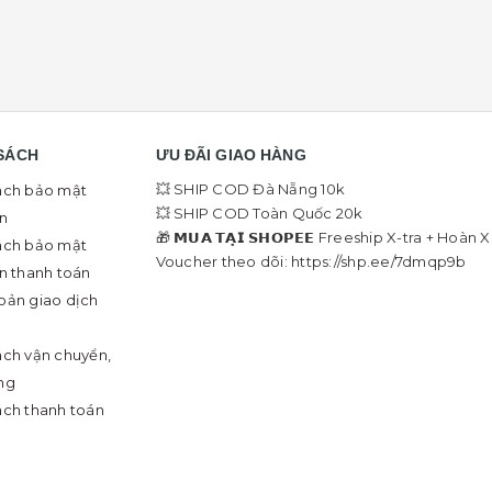
SÁCH
ƯU ĐÃI GIAO HÀNG
💥 SHIP COD Đà Nẵng 10k
ách bảo mật
💥 SHIP COD Toàn Quốc 20k
in
🎁 𝗠𝗨𝗔 𝗧𝗔̣𝗜 𝗦𝗛𝗢𝗣𝗘𝗘 Freeship X-tra + Hoàn 
ách bảo mật
Voucher theo dõi: https://shp.ee/7dmqp9b
in thanh toán
oản giao dịch
ách vận chuyển,
ng
ách thanh toán