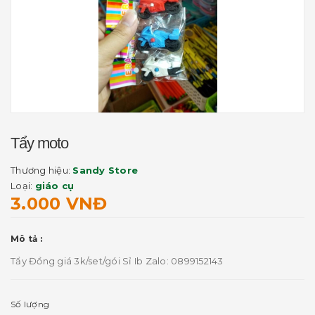
Tẩy moto
Thương hiệu:
Sandy Store
Loại:
giáo cụ
3.000 VNĐ
Mô tả :
Tẩy Đồng giá 3k/set/gói Sỉ Ib Zalo: 0899152143
Số lượng