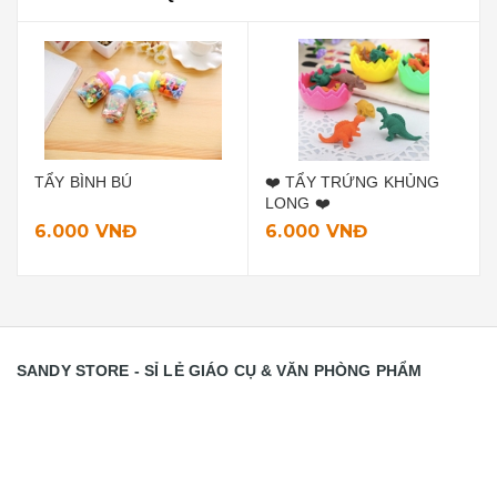
TẨY BÌNH BÚ
❤️ TẨY TRỨNG KHỦNG
LONG ❤️
6.000 VNĐ
6.000 VNĐ
SANDY STORE - SỈ LẺ GIÁO CỤ & VĂN PHÒNG PHẨM