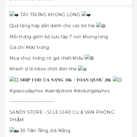
TẨY TRỨNG KHỦNG LONG
Quà tặng hấp dẫn dành cho các bé trai
Mỗi trứng gồm bộ sưu tập 7 con khủng long
Giá chỉ
#6k
/ trứng
Mua chục trứng có giá chiết khấu
Khách sỉ lẻ inbox chốt đơn nha
𝐒𝐇𝐈𝐏 𝐂𝐎𝐃 Đ𝐀̀ 𝐍𝐀̆̃𝐍𝐆 𝟏𝟎𝐤 - 𝐓𝐎𝐀̀𝐍 𝐐𝐔𝐎̂́𝐂 𝟐𝟎𝐤
#giaocudayhoc
#sandystore
#dodungdayhoc
----------------------------
SANDY STORE - SỈ LẺ GIÁO CỤ & VĂN PHÒNG
PHẨM
30 Trần Tống, Đà Nẵng